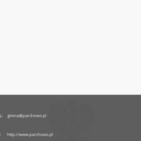
L:
gmina@parchowo.pl
:
http://www.parchowo.pl