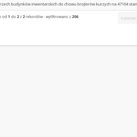
rzech budynków inwentarskich do chowu brojlerów kurzych na 47104 stano
o od
1
do
2
z
2
rekordów
- wyfiltrowano z
206
pierws
arcie nowej karty)