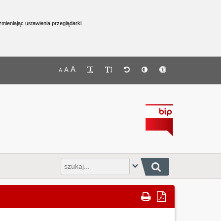
mieniając ustawienia przeglądarki.
Menu górne - dostępność strony
A
A
A
Wpisz
frazę
do
wyszukania