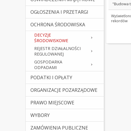
"Budowa t
OGŁOSZENIA I PRZETARGI
Wyświetlon
rekordów
OCHRONA ŚRODOWISKA
DECYZJE
ŚRODOWISKOWE
REJESTR DZIAŁALNOŚCI
REGULOWANEJ
GOSPODARKA
ODPADAMI
PODATKI I OPŁATY
ORGANIZACJE POZARZĄDOWE
PRAWO MIEJSCOWE
(Kliknięcie spowoduje otw
WYBORY
ZAMÓWIENIA PUBLICZNE