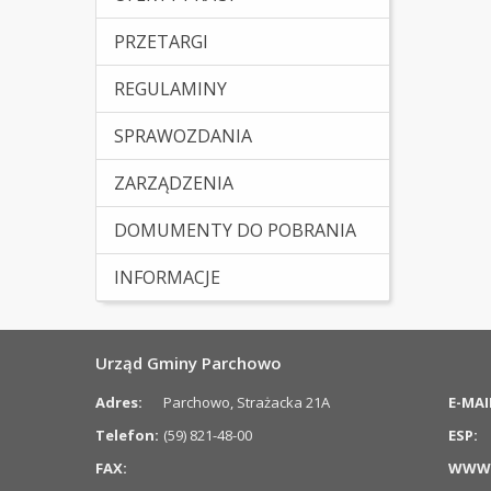
PRZETARGI
REGULAMINY
SPRAWOZDANIA
ZARZĄDZENIA
DOMUMENTY DO POBRANIA
INFORMACJE
Urząd Gminy Parchowo
Adres:
Parchowo, Strażacka 21A
E-MAI
Telefon:
(59) 821-48-00
ESP:
FAX:
WWW