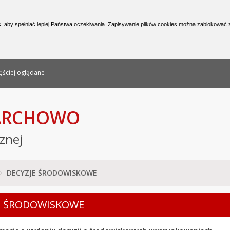
nformacji Publicznej
, aby spełniać lepiej Państwa oczekiwania. Zapisywanie plików cookies można zablokować z
ęściej oglądane
PARCHOWO
cznej
DECYZJE ŚRODOWISKOWE
E ŚRODOWISKOWE
(podstrony)