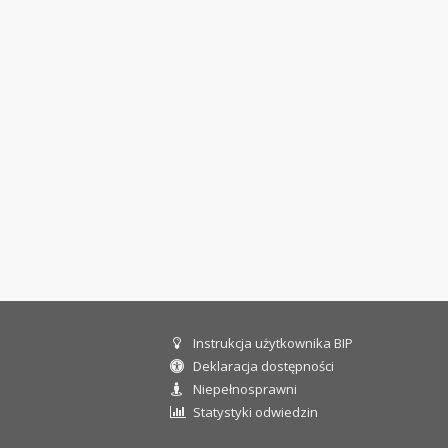
Instrukcja użytkownika BIP
Informacje dla użytkownika
Deklaracja dostępności
Niepełnosprawni
Statystyki odwiedzin