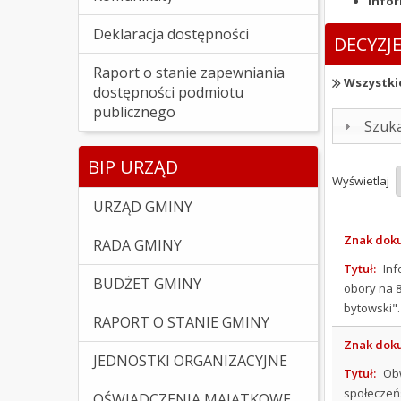
Infor
Deklaracja dostępności
DECYZJ
Raport o stanie zapewniania
Wszystki
dostępności podmiotu
publicznego
Szuk
BIP URZĄD
Wyświetlaj
URZĄD GMINY
Znak dok
RADA GMINY
Tytuł:
Inf
BUDŻET GMINY
obory na 8
bytowski".
RAPORT O STANIE GMINY
Znak dok
JEDNOSTKI ORGANIZACYJNE
Tytuł:
Obw
społeczeń
OŚWIADCZENIA MAJĄTKOWE