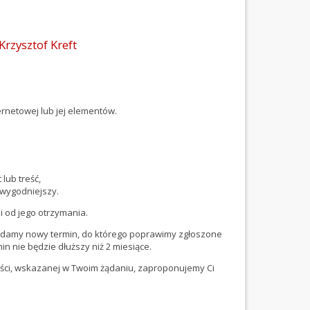
Krzysztof Kreft
rnetowej lub jej elementów.
lub treść,
jwygodniejszy.
i od jego otrzymania.
i podamy nowy termin, do którego poprawimy zgłoszone
n nie będzie dłuższy niż 2 miesiące.
reści, wskazanej w Twoim żądaniu, zaproponujemy Ci