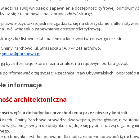
owiedzi na Twój wniosek o zapewnienie dostępności cyfrowej, odmówimy z
dzasz się z tą odmową, masz prawo złożyć skargę.
prawo złożyć także, jeśli nie zgadzasz się na skorzystanie z alternatyw
na Twój wniosek o zapewnienie dostępności cyfrowej.
kargę złóż listownie lub mailem do kierownictwa naszego urzędu:
 Gminy Parchowo, ul. Strażacka 21A, 77-124 Parchowo
,
:
gmina@parchowo.pl
.
ą być informacje, które można znaleźć na rządowym portalu gov.pl
.
 poinformować o tej sytuacji
Rzecznika Praw Obywatelskich
i poprosić o 
łe informacje
ość architektoniczna
ności wejścia do budynku i przechodzenia przez obszary kontroli
Urzędu Gminy Parchowo prowadzą dwa wejścia, jedno główne, nieautoma
ed wejściem głównym do budynku znajduje się pylon z nazwą organu gminy.
nego.
cie do budynku jest dostosowane dla osób z niepełnosprawnością ruchow