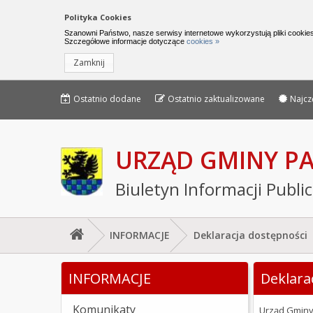
Nawigacja do pomijania linków
Polityka Cookies
Urząd Gminy Parchowo - Biuletyn I
Szanowni Państwo, nasze serwisy internetowe wykorzystują pliki cookies
Szczegółowe informacje dotyczące
cookies »
Zamknij
Menu górne - edycja strony
Menu górne
Ostatnio dodane
Ostatnio zaktualizowane
Najcz
URZĄD GMINY 
Biuletyn Informacji Publi
INFORMACJE
Deklaracja dostępności
Jesteś tutaj: Deklaracja dostępności
INFORMACJE
Deklara
Lewe menu
Komunikaty
Urząd Gmin