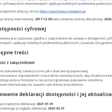
i cyfrowej stron internetowych i aplikacji mobilnych podmiotów publicznyc
ostępności dotyczy strony
https://parchowo.e-biuletyn.pl
.
cji strony internetowej:
2017-12-05
Data ostatniej istotnej aktualizacji:
2026
stępności cyfrowej
netowa jest częściowo zgodna z załącznikiem do ustawy o dostępności cyfro
etowych i aplikacji mobilnych podmiotów publicznych z powodu niezgodno
ępne treści
ść z załącznikiem
óre dokumenty zamieszczono jako skan wersji papierowej.
astosowano odpowiednich znaczników semantycznych, aby struktura treści 
ażdego pola w formularzu nie jest programowo poprawnie określony.
onie internetowej nie zawarto celu linków w kontekście.
owanie deklaracji dostępności i jej aktualiza
sporządzenia deklaracji:
2021-01-01
ostatniego przeglądu deklaracji:
2025-03-31