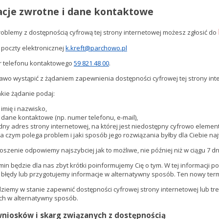
cje zwrotne i dane kontaktowe
oblemy z dostępnością cyfrową tej strony internetowej możesz zgłosić do
 poczty elektronicznej
k.kreft@parchowo.pl
 telefonu kontaktowego
59 821 48 00
.
wo wystąpić z żądaniem zapewnienia dostępności cyfrowej tej strony inte
akie żądanie podaj:
arcie nowej karty)
imię i nazwisko,
 dane kontaktowe (np. numer telefonu, e-mail),
ny adres strony internetowej, na której jest niedostępny cyfrowo element 
na czym polega problem i jaki sposób jego rozwiązania byłby dla Ciebie na
oszenie odpowiemy najszybciej jak to możliwe, nie później niż w ciągu 7 dn
ermin będzie dla nas zbyt krótki poinformujemy Cię o tym. W tej informacj
 błędy lub przygotujemy informacje w alternatywny sposób. Ten nowy termi
ędziemy w stanie zapewnić dostępności cyfrowej strony internetowej lub t
ch w alternatywny sposób.
niosków i skarg związanych z dostępnością