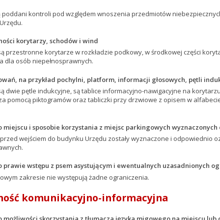
 są poddani kontroli pod względem wnoszenia przedmiotów niebezpiecznyc
Urzędu.
ności korytarzy, schodów i wind
 przestronne korytarze w rozkładzie podkowy, w środkowej części korytar
 dla osób niepełnosprawnych.
owań, na przykład pochylni, platform, informacji głosowych, pętli indu
 dwie pętle indukcyjne, są tablice informacyjno-nawigacyjne na korytarzu
a pomocą piktogramów oraz tabliczki przy drzwiowe z opisem w alfabecie B
o miejscu i sposobie korzystania z miejsc parkingowych wyznaczonych
 przed wejściem do budynku Urzędu zostały wyznaczone i odpowiednio 
awnych.
o prawie wstępu z psem asystującym i ewentualnych uzasadnionych o
owym zakresie nie występują żadne ograniczenia.
ność komunikacyjno-informacyjna
o możliwości skorzystania z tłumacza języka migowego na miejscu lub 