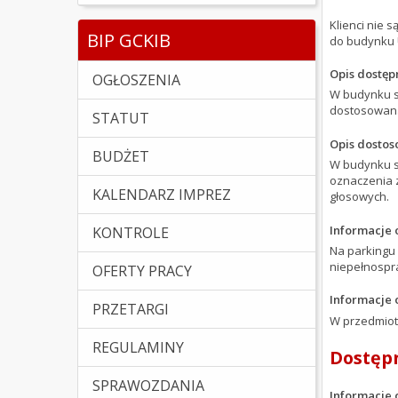
Klienci nie
BIP GCKIB
do budynku 
Opis dostęp
OGŁOSZENIA
W budynku są
dostosowana
STATUT
Opis dostos
BUDŻET
W budynku są
oznaczenia z
KALENDARZ IMPREZ
głosowych.
Informacje 
KONTROLE
Na parkingu
niepełnospr
OFERTY PRACY
Informacje 
PRZETARGI
W przedmiot
REGULAMINY
Dostęp
SPRAWOZDANIA
Informacje 