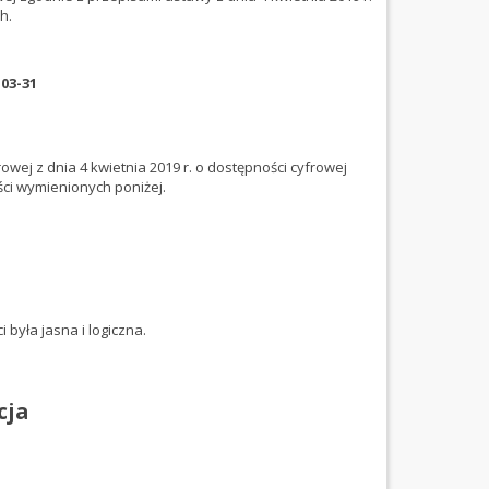
h.
-03-31
wej z dnia 4 kwietnia 2019 r. o dostępności cyfrowej
ści wymienionych poniżej.
była jasna i logiczna.
cja