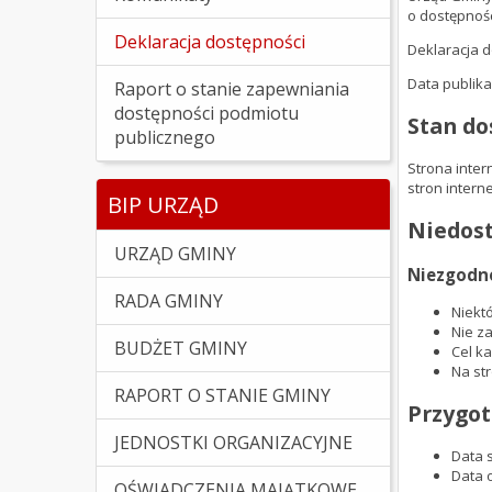
o dostępnośc
Deklaracja dostępności
Deklaracja d
Data publika
Raport o stanie zapewniania
dostępności podmiotu
Stan do
publicznego
Strona inter
stron intern
BIP URZĄD
Niedost
URZĄD GMINY
Niezgodno
RADA GMINY
Niekt
Nie z
BUDŻET GMINY
Cel k
Na str
RAPORT O STANIE GMINY
Przygot
JEDNOSTKI ORGANIZACYJNE
Data 
Data 
OŚWIADCZENIA MAJĄTKOWE