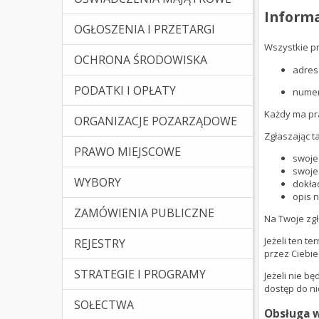
Informa
OGŁOSZENIA I PRZETARGI
Wszystkie pr
OCHRONA ŚRODOWISKA
adres
PODATKI I OPŁATY
numer
Każdy ma pra
ORGANIZACJE POZARZĄDOWE
Zgłaszając t
PRAWO MIEJSCOWE
(Kliknięcie spowoduje otw
swoje 
swoje
WYBORY
dokład
opis 
ZAMÓWIENIA PUBLICZNE
Na Twoje zgł
Jeżeli ten t
REJESTRY
przez Ciebie
STRATEGIE I PROGRAMY
Jeżeli nie b
dostęp do ni
SOŁECTWA
Obsługa w