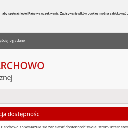
nformacji Publicznej
, aby spełniać lepiej Państwa oczekiwania. Zapisywanie plików cookies można zablokować z
ęściej oglądane
PARCHOWO
cznej
cja dostępności
y Parchowo
zobowiązuje się zapewnić dostępność swojej
strony interneto