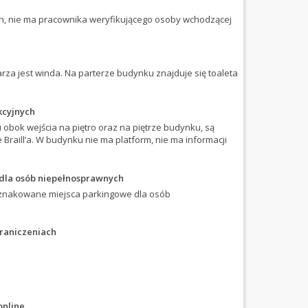
h, nie ma pracownika weryfikującego osoby wchodzącej
za jest winda. Na parterze budynku znajduje się toaleta
kcyjnych
 obok wejścia na piętro oraz na piętrze budynku, są
raill’a. W budynku nie ma platform, nie ma informacji
 dla osób niepełnosprawnych
oznakowane miejsca parkingowe dla osób
graniczeniach
online