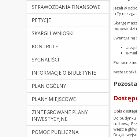
SPRAWOZDANIA FINANSOWE
Jeżeli w odp
a Ty nie zga
PETYCJE
Skargę masz 
odpowiedzi 
SKARGI I WNIOSKI
Ewentualną s
KONTROLE
Urząd
e-mail
SYGNALIŚCI
Pomocne mog
Możesz także
INFORMACJE O BIULETYNIE
Pozosta
PLAN OGÓLNY
Dostępn
PLANY MIEJSCOWE
Opis dostęp
ZINTEGROWANE PLANY
Do budynku 
INWESTYCYJNE
ruchową. Prz
wejścia głów
POMOC PUBLICZNA
Drugie wejś