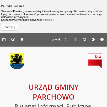
Zamknij menu
Nawigacja do pomijania linków
Polityka Cookies
Urząd Gminy Parchowo - Biuletyn I
Szanowni Państwo, nasze serwisy internetowe wykorzystują pliki cookies, aby spełniać
lepiej Państwa oczekiwania. Zapisywanie plików cookies można zablokować zmieniając
ustawienia przeglądarki.
INFORMACJE
Lewe menu
Szczegółowe informacje dotyczące
cookies »
Zamknij
Komunikaty
Menu górne - dostępność strony
A
Menu górne - edycja strony
A
Menu górne
A
Deklaracja
dostępności
Raport
o
stanie
zapewniania
dostępności
podmiotu
URZĄD GMINY
publicznego
PARCHOWO
BIP
Biuletyn Informacji Publicznej