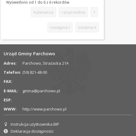
Wyświetlono od 1 do 6 z 6 rekordów
SYGNALIŚCI
pierwsza
poprzednia
1
INFORMACJE
następna
ostatnia
O
BIULETYNIE
Mapa
serwisu
Urząd Gminy Parchowo
Redakcja
Adres:
Parchowo, Strażacka 21A
biuletynu
Telefon:
(59) 821-48-00
Słownik
skrótów
FAX:
Historia
E-MAIL:
gmina@parchowo.pl
zmian
ESP:
Statystyka
odwiedzin
WWW:
http://www.parchowo.pl
PLAN
Instrukcja użytkownika BIP
Informacje dla użytkownika
OGÓLNY
Deklaracja dostępności