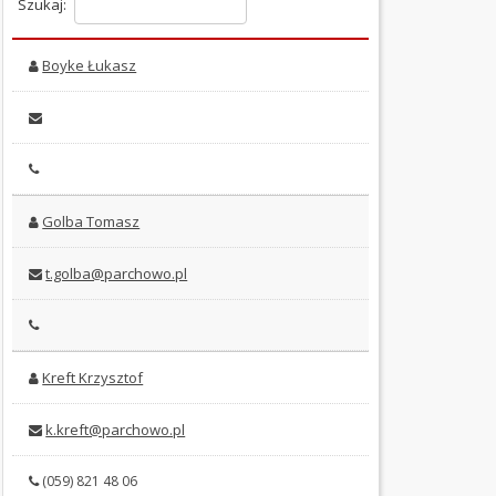
Szukaj:
OGŁOSZENIA
Boyke Łukasz
I
PRZETARGI
OCHRONA
ŚRODOWISKA
PODATKI
Golba Tomasz
I
OPŁATY
t.golba@parchowo.pl
ORGANIZACJE
POZARZĄDOWE
Kreft Krzysztof
PRAWO
MIEJSCOWE
(Kliknięcie spowoduje otwarcie nowej karty)
k.kreft@parchowo.pl
WYBORY
(059) 821 48 06