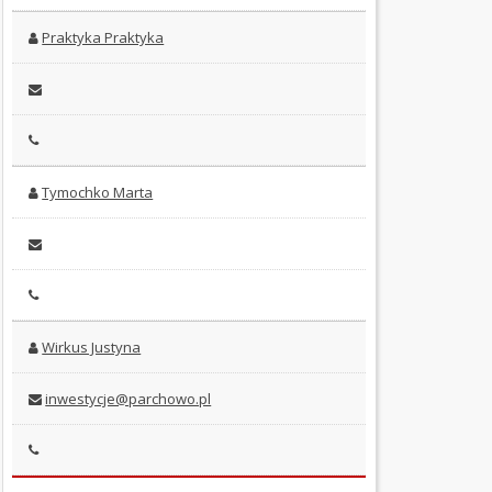
ZAMÓWIENIA
PUBLICZNE
Praktyka Praktyka
REJESTRY
STRATEGIE
I
PROGRAMY
Tymochko Marta
SOŁECTWA
SPRAWOZDANIA
FINANSOWE
PETYCJE
Wirkus Justyna
SKARGI
inwestycje@parchowo.pl
I
WNIOSKI
KONTROLE