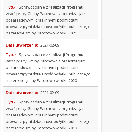
SPRAWOZDANIA
Tytuł:
Sprawozdanie z realizacji Programu
FINANSOWE
współpracy Gminy Parchowo z organizacjami
pozarządowymi oraz innymi podmiotami
PETYCJE
prowadzącymi działalność pożytku publicznego
na terenie gminy Parchowo w roku 2021
SKARGI
I
Data utworzenia:
2021-02-09
WNIOSKI
Tytuł:
Sprawozdanie z realizacji Programu
współpracy Gminy Parchowo z organizacjami
KONTROLE
pozarządowymi oraz innymi podmiotami
prowadzącymi działalność pożytku publicznego
SYGNALIŚCI
na terenie gminy Parchowo w roku 2020
INFORMACJE
Data utworzenia:
2021-02-09
O
BIULETYNIE
Tytuł:
Sprawozdanie z realizacji Programu
współpracy Gminy Parchowo z organizacjami
PLAN
pozarządowymi oraz innymi podmiotami
OGÓLNY
prowadzącymi działalność pożytku publicznego
na terenie gminy Parchowo w roku 2019