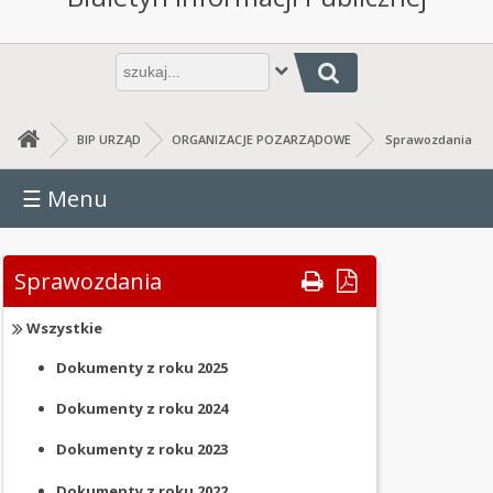
URZĄD
URZĄD
Wpisz
Jesteś tutaj: Sprawozdania
frazę
GMINY
do
wyszukania
RADA
BIP URZĄD
ORGANIZACJE POZARZĄDOWE
Sprawozdania
GMINY
☰
Menu
BUDŻET
GMINY
RAPORT
Sprawozdania
O
STANIE
Wszystkie
GMINY
Dokumenty z roku
2025
JEDNOSTKI
Dokumenty z roku
2024
ORGANIZACYJNE
Dokumenty z roku
2023
OŚWIADCZENIA
MAJĄTKOWE
Dokumenty z roku
2022