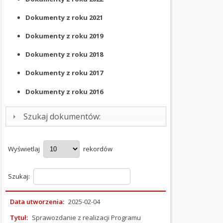
Dokumenty z roku
2021
OGŁOSZENIA
I
Dokumenty z roku
2019
PRZETARGI
Dokumenty z roku
2018
OCHRONA
ŚRODOWISKA
Dokumenty z roku
2017
Dokumenty z roku
2016
PODATKI
I
Szukaj dokumentów:
OPŁATY
ORGANIZACJE
POZARZĄDOWE
Wyświetlaj
rekordów
Informacje
Szukaj:
Konkursy
Małe
Data utworzenia:
2025-02-04
Granty
Program
Tytuł:
Sprawozdanie z realizacji Programu