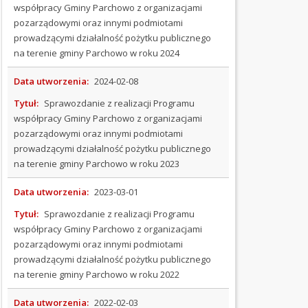
współpracy Gminy Parchowo z organizacjami
Konsultacje
pozarządowymi oraz innymi podmiotami
Sprawozdania
prowadzącymi działalność pożytku publicznego
Mapa
na terenie gminy Parchowo w roku 2024
aktywności
Data utworzenia:
2024-02-08
PRAWO
MIEJSCOWE
Tytuł:
Sprawozdanie z realizacji Programu
(Kliknięcie spowoduje otwarcie nowej karty)
współpracy Gminy Parchowo z organizacjami
WYBORY
pozarządowymi oraz innymi podmiotami
prowadzącymi działalność pożytku publicznego
ZAMÓWIENIA
na terenie gminy Parchowo w roku 2023
PUBLICZNE
Data utworzenia:
2023-03-01
REJESTRY
Tytuł:
Sprawozdanie z realizacji Programu
współpracy Gminy Parchowo z organizacjami
STRATEGIE
pozarządowymi oraz innymi podmiotami
I
prowadzącymi działalność pożytku publicznego
PROGRAMY
na terenie gminy Parchowo w roku 2022
SOŁECTWA
Data utworzenia:
2022-02-03