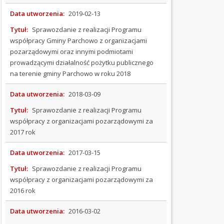
PLANY
MIEJSCOWE
Data utworzenia:
2019-02-13
Tytuł:
Sprawozdanie z realizacji Programu
ZINTEGROWANE
współpracy Gminy Parchowo z organizacjami
PLANY
pozarządowymi oraz innymi podmiotami
INWESTYCYJNE
prowadzącymi działalność pożytku publicznego
na terenie gminy Parchowo w roku 2018
POMOC
PUBLICZNA
Data utworzenia:
2018-03-09
Tytuł:
Sprawozdanie z realizacji Programu
BIP
współpracy z organizacjami pozarządowymi za
GCKIB
2017 rok
Data utworzenia:
2017-03-15
OGŁOSZENIA
Tytuł:
Sprawozdanie z realizacji Programu
STATUT
współpracy z organizacjami pozarządowymi za
2016 rok
BUDŻET
Data utworzenia:
2016-03-02
KALENDARZ