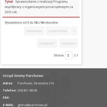
Tytuł:
Sprawozdanie z realizacji Programu
IMPREZ
współpracy z organizacjami pozarządowymi za
2015 rok
KONTROLE
Wyświetlono od
1
do
10
z
10
rekordów
OFERTY
PRACY
pierwsza
poprzednia
1
PRZETARGI
następna
ostatnia
REGULAMINY
Strona
z 1
SPRAWOZDANIA
ZARZĄDZENIA
Urząd Gminy Parchowo
DOMUMENTY
Adres:
Parchowo, Strażacka 21A
DO
Telefon:
(59) 821-48-00
POBRANIA
FAX:
INFORMACJE
E-MAIL:
gmina@parchowo.pl