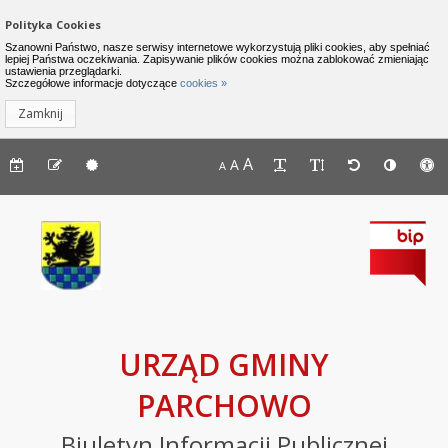
Zamknij menu
Nawigacja do pomijania linków
Polityka Cookies
Urząd Gminy Parchowo - Biuletyn I
Szanowni Państwo, nasze serwisy internetowe wykorzystują pliki cookies, aby spełniać
lepiej Państwa oczekiwania. Zapisywanie plików cookies można zablokować zmieniając
ustawienia przeglądarki.
INFORMACJE
Lewe menu
Szczegółowe informacje dotyczące
cookies »
Zamknij
Komunikaty
Menu górne - dostępność strony
A
Menu górne - edycja strony
A
Menu górne
A
Deklaracja
dostępności
Raport
o
stanie
zapewniania
dostępności
podmiotu
URZĄD GMINY
publicznego
PARCHOWO
BIP
Biuletyn Informacji Publicznej