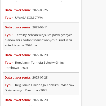
OGŁOSZENIA
Data utworzenia:
2025-08-26
I
Tytuł:
UWAGA SOŁECTWA
PRZETARGI
Data utworzenia:
2025-08-11
OCHRONA
ŚRODOWISKA
Tytuł:
Terminy zebrań wiejskich poświęconych
planowaniu zadań finansowanych z Funduszu
PODATKI
sołeckiego na 2026 rok
I
Data utworzenia:
2025-07-28
OPŁATY
Tytuł:
Regulamin Turnieju Sołectw Gminy
ORGANIZACJE
Parchowo - 2025
POZARZĄDOWE
Data utworzenia:
2025-07-28
PRAWO
Tytuł:
Regulamin Gminnego Konkursu Wieńców
MIEJSCOWE
Dożynkowych Parchowo 2025
(Kliknięcie spowoduje otwarcie nowej karty)
WYBORY
Data utworzenia:
2025-07-28