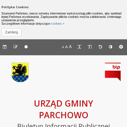
Zamknij menu
Nawigacja do pomijania linków
Polityka Cookies
Urząd Gminy Parchowo - Biuletyn I
Szanowni Państwo, nasze serwisy internetowe wykorzystują pliki cookies, aby spełniać
lepiej Państwa oczekiwania. Zapisywanie plików cookies można zablokować zmieniając
ustawienia przeglądarki.
INFORMACJE
Lewe menu
Szczegółowe informacje dotyczące
cookies »
Zamknij
Komunikaty
Menu górne - dostępność strony
A
Menu górne - edycja strony
A
Menu górne
A
Deklaracja
dostępności
Raport
o
stanie
zapewniania
dostępności
podmiotu
URZĄD GMINY
publicznego
PARCHOWO
BIP
Biuletyn Informacji Publicznej