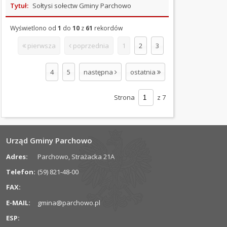
Tytuł:
Sołtysi sołectw Gminy Parchowo
Wieś
Parchowo
Wyświetlono od
1
do
10
z
61
rekordów
Soszyca
pierwsza
poprzednia
1
2
3
Sylczno
Żukówko
4
5
następna
ostatnia
SPRAWOZDANIA
FINANSOWE
Strona
z 7
PETYCJE
SKARGI
Urząd Gminy Parchowo
I
WNIOSKI
Adres:
Parchowo, Strażacka 21A
Telefon:
(59) 821-48-00
KONTROLE
FAX:
SYGNALIŚCI
E-MAIL:
gmina@parchowo.pl
ESP:
INFORMACJE