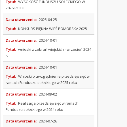
ZAMÓWIENIA
Tytuł:
WYSOKOŚĆ FUNDUSZU SOŁECKIEGO W
PUBLICZNE
2026 ROKU
REJESTRY
Data utworzenia:
2025-04-25
Tytuł:
KONKURS PIĘKNA WIEŚ POMORSKA 2025
STRATEGIE
I
Data utworzenia:
2024-10-01
PROGRAMY
Tytuł:
wnioski z zebrań wiejskich - wrzesień 2024
SOŁECTWA
r.
Aktualności
Data utworzenia:
2024-10-01
Chośnica
Tytuł:
Wnioski o uwzględnienie przedsięwzięć w
Gołczewo
ramach Funduszu sołeckiego w 2025 roku
Grabowo
Data utworzenia:
2024-09-02
Parchowskie
Jamno
Tytuł:
Realizacja przedsięwzięć w ramach
Funduszu sołeckiego w 2024 roku
Jeleńcz
Nakla
Data utworzenia:
2024-07-26
Nowa