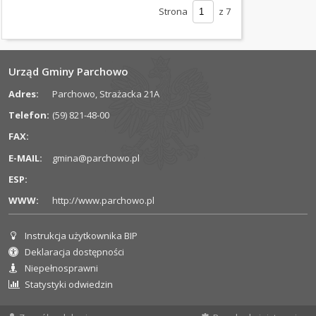
Strona
z 7
SYGNALIŚCI
INFORMACJE
O
Urząd Gminy Parchowo
BIULETYNIE
Adres:
Parchowo, Strażacka 21A
PLAN
Telefon:
(59) 821-48-00
OGÓLNY
FAX:
PLANY
E-MAIL:
gmina@parchowo.pl
MIEJSCOWE
ESP:
WWW:
http://www.parchowo.pl
ZINTEGROWANE
PLANY
INWESTYCYJNE
Instrukcja użytkownika BIP
Informacje dla użytkownika
Deklaracja dostępności
POMOC
Niepełnosprawni
PUBLICZNA
Statystyki odwiedzin