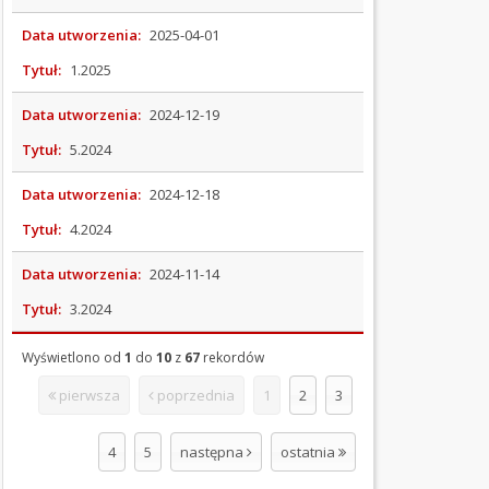
ZAMÓWIENIA
PUBLICZNE
Data utworzenia:
2025-04-01
Tytuł:
1.2025
REJESTRY
Data utworzenia:
2024-12-19
STRATEGIE
I
Tytuł:
5.2024
PROGRAMY
Data utworzenia:
2024-12-18
SOŁECTWA
Tytuł:
4.2024
SPRAWOZDANIA
Data utworzenia:
2024-11-14
FINANSOWE
Tytuł:
3.2024
PETYCJE
Wyświetlono od
1
do
10
z
67
rekordów
SKARGI
pierwsza
poprzednia
1
2
3
I
WNIOSKI
4
5
następna
ostatnia
KONTROLE