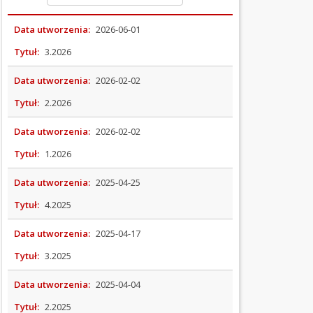
OGŁOSZENIA
Data utworzenia:
2026-06-01
I
Tytuł:
3.2026
PRZETARGI
Data utworzenia:
2026-02-02
OCHRONA
ŚRODOWISKA
Tytuł:
2.2026
Data utworzenia:
2026-02-02
PODATKI
I
Tytuł:
1.2026
OPŁATY
Data utworzenia:
2025-04-25
ORGANIZACJE
Tytuł:
4.2025
POZARZĄDOWE
Data utworzenia:
2025-04-17
PRAWO
MIEJSCOWE
Tytuł:
3.2025
(Kliknięcie spowoduje otwarcie nowej karty)
WYBORY
Data utworzenia:
2025-04-04
Tytuł:
2.2025