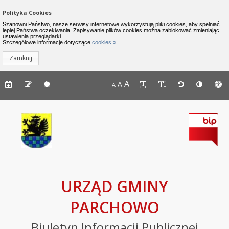
Zamknij menu
Nawigacja do pomijania linków
Polityka Cookies
Urząd Gminy Parchowo - Biuletyn I
Szanowni Państwo, nasze serwisy internetowe wykorzystują pliki cookies, aby spełniać
lepiej Państwa oczekiwania. Zapisywanie plików cookies można zablokować zmieniając
ustawienia przeglądarki.
INFORMACJE
Lewe menu
Szczegółowe informacje dotyczące
cookies »
Zamknij
Komunikaty
Menu górne - dostępność strony
A
Menu górne - edycja strony
A
Menu górne
A
Deklaracja
dostępności
Raport
o
stanie
zapewniania
dostępności
podmiotu
URZĄD GMINY
publicznego
PARCHOWO
BIP
Biuletyn Informacji Publicznej