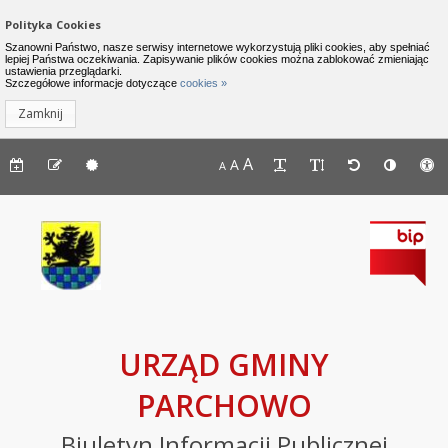
Zamknij menu
Nawigacja do pomijania linków
Polityka Cookies
Urząd Gminy Parchowo - Biuletyn I
Szanowni Państwo, nasze serwisy internetowe wykorzystują pliki cookies, aby spełniać
lepiej Państwa oczekiwania. Zapisywanie plików cookies można zablokować zmieniając
ustawienia przeglądarki.
INFORMACJE
Lewe menu
Szczegółowe informacje dotyczące
cookies »
Zamknij
Komunikaty
Menu górne - dostępność strony
A
Menu górne - edycja strony
A
Menu górne
A
Deklaracja
dostępności
Raport
o
stanie
zapewniania
dostępności
podmiotu
URZĄD GMINY
publicznego
PARCHOWO
BIP
Biuletyn Informacji Publicznej