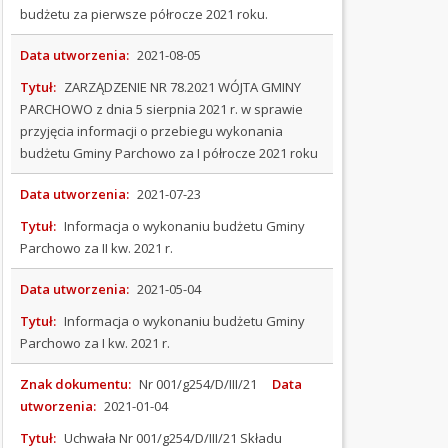
budżetu za pierwsze półrocze 2021 roku.
Budżet
na
2017
Data utworzenia:
2021-08-05
rok
Tytuł:
ZARZĄDZENIE NR 78.2021 WÓJTA GMINY
Budżet
PARCHOWO z dnia 5 sierpnia 2021 r. w sprawie
na
przyjęcia informacji o przebiegu wykonania
2018
budżetu Gminy Parchowo za I półrocze 2021 roku
rok
Budżet
Data utworzenia:
2021-07-23
za
2019
Tytuł:
Informacja o wykonaniu budżetu Gminy
rok
Parchowo za II kw. 2021 r.
Budżet
na
Data utworzenia:
2021-05-04
2020
Tytuł:
Informacja o wykonaniu budżetu Gminy
rok
Parchowo za I kw. 2021 r.
Budżet
na
Znak dokumentu:
Nr 001/g254/D/III/21
Data
2021
utworzenia:
2021-01-04
rok
Budżet
Tytuł:
Uchwała Nr 001/g254/D/III/21 Składu