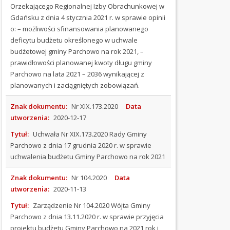
na
Orzekającego Regionalnej Izby Obrachunkowej w
2022
Gdańsku z dnia 4 stycznia 2021 r. w sprawie opinii
rok
o: – możliwości sfinansowania planowanego
Budżet
deficytu budżetu określonego w uchwale
na
budżetowej gminy Parchowo na rok 2021, –
2023
prawidłowości planowanej kwoty długu gminy
rok
Parchowo na lata 2021 – 2036 wynikającej z
Budżet
planowanych i zaciągniętych zobowiązań.
na
2024
Znak dokumentu:
Nr XIX.173.2020
Data
rok
utworzenia:
2020-12-17
Budżet
na
Tytuł:
Uchwała Nr XIX.173.2020 Rady Gminy
2025
Parchowo z dnia 17 grudnia 2020 r. w sprawie
rok
uchwalenia budżetu Gminy Parchowo na rok 2021
Budżet
na
Znak dokumentu:
Nr 104.2020
Data
2026
utworzenia:
2020-11-13
rok
Tytuł:
Zarządzenie Nr 104.2020 Wójta Gminy
RAPORT
Parchowo z dnia 13.11.2020 r. w sprawie przyjęcia
O
projektu budżetu Gminy Parchowo na 2021 rok i