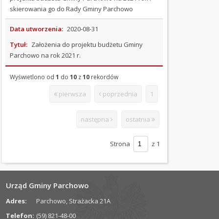
STANIE
skierowania go do Rady Gminy Parchowo
GMINY
Data utworzenia:
2020-08-31
JEDNOSTKI
Tytuł:
Założenia do projektu budżetu Gminy
ORGANIZACYJNE
Parchowo na rok 2021 r.
OŚWIADCZENIA
Wyświetlono od
1
do
10
z
10
rekordów
MAJĄTKOWE
pierwsza
poprzednia
1
OGŁOSZENIA
I
następna
ostatnia
PRZETARGI
OCHRONA
Strona
z 1
ŚRODOWISKA
PODATKI
Urząd Gminy Parchowo
I
OPŁATY
Adres:
Parchowo, Strażacka 21A
Telefon:
(59) 821-48-00
ORGANIZACJE