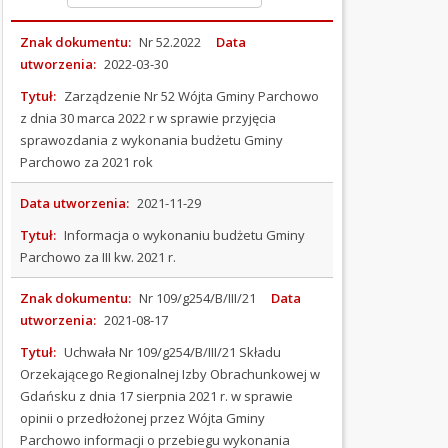
rok
Znak dokumentu:
Nr 52.2022
Data
Budżet
na
utworzenia:
2022-03-30
2012
Tytuł:
Zarządzenie Nr 52 Wójta Gminy Parchowo
rok
z dnia 30 marca 2022 r w sprawie przyjęcia
Budżet
sprawozdania z wykonania budżetu Gminy
na
Parchowo za 2021 rok
2013
rok
Data utworzenia:
2021-11-29
Budżet
na
Tytuł:
Informacja o wykonaniu budżetu Gminy
2014
Parchowo za III kw. 2021 r.
rok
Budżet
Znak dokumentu:
Nr 109/g254/B/III/21
Data
na
utworzenia:
2021-08-17
2015
Tytuł:
Uchwała Nr 109/g254/B/III/21 Składu
rok
Orzekającego Regionalnej Izby Obrachunkowej w
Budżet
Gdańsku z dnia 17 sierpnia 2021 r. w sprawie
na
2016
opinii o przedłożonej przez Wójta Gminy
rok
Parchowo informacji o przebiegu wykonania