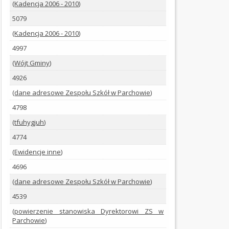
(
Kadencja 2006 - 2010
)
BIP
5079
GCKIB
(
Kadencja 2006 - 2010
)
OGŁOSZENIA
4997
(
Wójt Gminy
)
STATUT
4926
BUDŻET
(
dane adresowe Zespołu Szkół w Parchowie
)
4798
KALENDARZ
IMPREZ
(
tfuhygjuh
)
4774
KONTROLE
(
Ewidencje inne
)
OFERTY
4696
PRACY
(
dane adresowe Zespołu Szkół w Parchowie
)
4539
PRZETARGI
(
powierzenie stanowiska Dyrektorowi ZS w
REGULAMINY
Parchowie
)