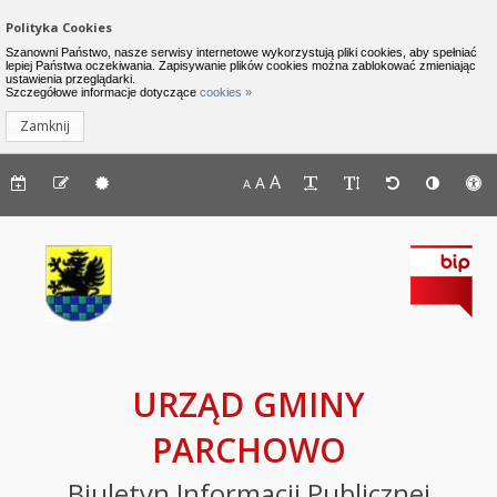
Zamknij menu
Nawigacja do pomijania linków
Polityka Cookies
Urząd Gminy Parchowo - Biuletyn I
Szanowni Państwo, nasze serwisy internetowe wykorzystują pliki cookies, aby spełniać
lepiej Państwa oczekiwania. Zapisywanie plików cookies można zablokować zmieniając
ustawienia przeglądarki.
INFORMACJE
Lewe menu
Szczegółowe informacje dotyczące
cookies »
Zamknij
Komunikaty
Menu górne - dostępność strony
A
Menu górne - edycja strony
A
Menu górne
A
Deklaracja
dostępności
Raport
o
stanie
zapewniania
dostępności
podmiotu
URZĄD GMINY
publicznego
PARCHOWO
BIP
Biuletyn Informacji Publicznej