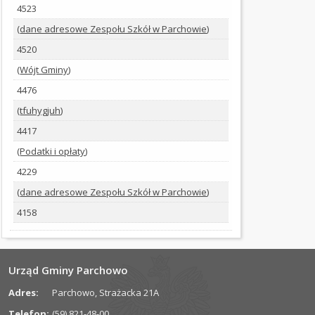
4523
SPRAWOZDANIA
(
dane adresowe Zespołu Szkół w Parchowie
)
ZARZĄDZENIA
4520
(
Wójt Gminy
)
DOMUMENTY
4476
DO
POBRANIA
(
tfuhygjuh
)
4417
INFORMACJE
(
Podatki i opłaty
)
4229
(
dane adresowe Zespołu Szkół w Parchowie
)
4158
Urząd Gminy Parchowo
Adres:
Parchowo, Strażacka 21A
Telefon:
(59) 821-48-00