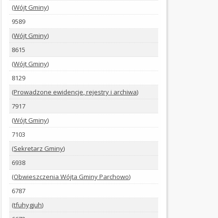
ZAMÓWIENIA
(
Wójt Gminy
)
PUBLICZNE
9589
REJESTRY
(
Wójt Gminy
)
8615
STRATEGIE
(
Wójt Gminy
)
I
PROGRAMY
8129
(
Prowadzone ewidencje, rejestry i archiwa
)
SOŁECTWA
7917
SPRAWOZDANIA
(
Wójt Gminy
)
FINANSOWE
7103
PETYCJE
(
Sekretarz Gminy
)
6938
SKARGI
(
Obwieszczenia Wójta Gminy Parchowo
)
I
WNIOSKI
6787
(
tfuhygjuh
)
KONTROLE