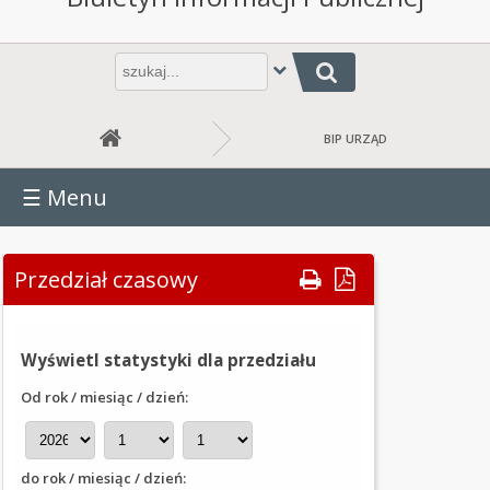
URZĄD
URZĄD
Wpisz
Jesteś tutaj: BIP URZĄD
frazę
GMINY
do
wyszukania
RADA
BIP URZĄD
GMINY
☰
Menu
BUDŻET
GMINY
RAPORT
Przedział czasowy
O
STANIE
GMINY
Wyświetl statystyki dla przedziału
JEDNOSTKI
Od rok / miesiąc / dzień:
ORGANIZACYJNE
OŚWIADCZENIA
do rok / miesiąc / dzień:
MAJĄTKOWE