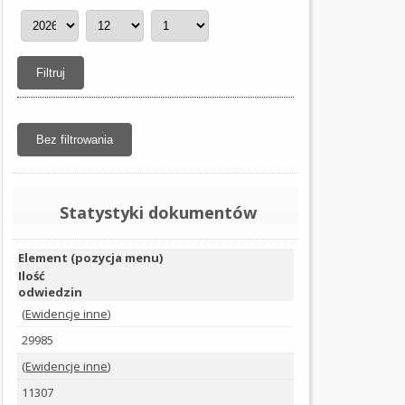
OGŁOSZENIA
I
PRZETARGI
OCHRONA
ŚRODOWISKA
PODATKI
I
Statystyki dokumentów
OPŁATY
ORGANIZACJE
Element (pozycja menu)
POZARZĄDOWE
Ilość
odwiedzin
PRAWO
(
Ewidencje inne
)
MIEJSCOWE
29985
(Kliknięcie spowoduje otwarcie nowej karty)
(
Ewidencje inne
)
WYBORY
11307