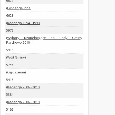
6672
SYGNALIŚCI
(
Ewidencje inne
)
6623
INFORMACJE
(
Kadencja 1994 - 1998
)
O
BIULETYNIE
5979
(
Wybory uzupełniające do Rady Gminy
PLAN
Parchowo 2010 r.
)
OGÓLNY
5916
(
Wójt Gminy
)
PLANY
MIEJSCOWE
5755
(
Ogłoszenia
)
ZINTEGROWANE
5416
PLANY
INWESTYCYJNE
(
Kadencja 2006 - 2010
)
5384
POMOC
(
Kadencja 2006 - 2010
)
PUBLICZNA
5192