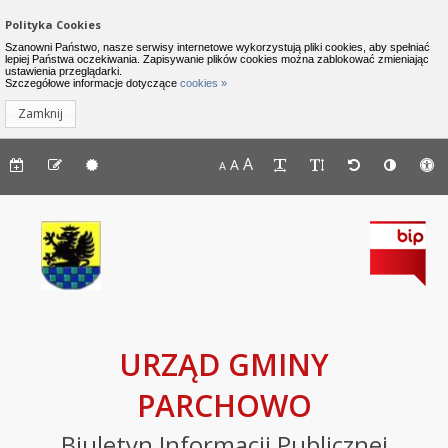
Zamknij menu
Nawigacja do pomijania linków
Polityka Cookies
Urząd Gminy Parchowo - Biuletyn I
Szanowni Państwo, nasze serwisy internetowe wykorzystują pliki cookies, aby spełniać
lepiej Państwa oczekiwania. Zapisywanie plików cookies można zablokować zmieniając
ustawienia przeglądarki.
INFORMACJE
Lewe menu
Szczegółowe informacje dotyczące
cookies »
Zamknij
Komunikaty
Menu górne - dostępność strony
A
Menu górne - edycja strony
A
Menu górne
A
Deklaracja
dostępności
Raport
o
stanie
zapewniania
dostępności
podmiotu
URZĄD GMINY
publicznego
PARCHOWO
BIP
Biuletyn Informacji Publicznej