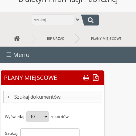
URZĄD
URZĄD
Wpisz
Jesteś tutaj: PLANY MIEJSCOWE
frazę
GMINY
do
wyszukania
RADA
BIP URZĄD
PLANY MIEJSCOWE
GMINY
☰
Menu
BUDŻET
GMINY
RAPORT
PLANY MIEJSCOWE
O
STANIE
GMINY
Szukaj dokumentów:
JEDNOSTKI
ORGANIZACYJNE
Wyświetlaj
rekordów
OŚWIADCZENIA
Szukaj:
MAJĄTKOWE