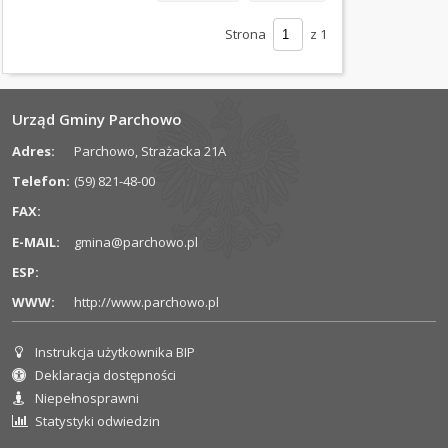
ZAMÓWIENIA
PUBLICZNE
Strona
z 1
REJESTRY
STRATEGIE
Urząd Gminy Parchowo
I
Adres:
Parchowo, Strażacka 21A
PROGRAMY
Telefon:
(59) 821-48-00
SOŁECTWA
FAX:
SPRAWOZDANIA
E-MAIL:
gmina@parchowo.pl
FINANSOWE
ESP:
WWW:
http://www.parchowo.pl
PETYCJE
SKARGI
Instrukcja użytkownika BIP
Informacje dla użytkownika
I
Deklaracja dostępności
WNIOSKI
Niepełnosprawni
Statystyki odwiedzin
KONTROLE