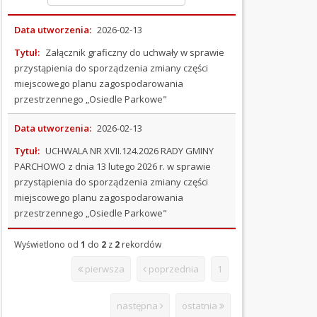
OGŁOSZENIA
Data utworzenia:
2026-02-13
I
Tytuł:
Załącznik graficzny do uchwały w sprawie
PRZETARGI
przystąpienia do sporządzenia zmiany części
miejscowego planu zagospodarowania
OCHRONA
przestrzennego „Osiedle Parkowe"
ŚRODOWISKA
Data utworzenia:
2026-02-13
PODATKI
I
Tytuł:
UCHWALA NR XVII.124.2026 RADY GMINY
OPŁATY
PARCHOWO z dnia 13 lutego 2026 r. w sprawie
przystąpienia do sporządzenia zmiany części
ORGANIZACJE
miejscowego planu zagospodarowania
POZARZĄDOWE
przestrzennego „Osiedle Parkowe"
PRAWO
Wyświetlono od
1
do
2
z
2
rekordów
MIEJSCOWE
pierwsza
poprzednia
1
(Kliknięcie spowoduje otwarcie nowej karty)
WYBORY
następna
ostatnia