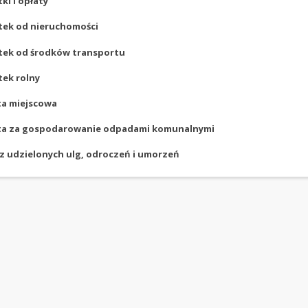
ki i opłaty
tek od nieruchomości
tek od środków transportu
ek rolny
ta miejscowa
ta za gospodarowanie odpadami komunalnymi
 udzielonych ulg, odroczeń i umorzeń