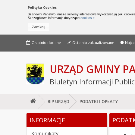
Nawigacja do pomijania linków
Polityka Cookies
Urząd Gminy Parchowo - Biuletyn I
Szanowni Państwo, nasze serwisy internetowe wykorzystują pliki cookies
Szczegółowe informacje dotyczące
cookies »
Zamknij
Menu górne - edycja strony
Menu górne
Ostatnio dodane
Ostatnio zaktualizowane
Najcz
URZĄD GMINY 
Biuletyn Informacji Publi
BIP URZĄD
PODATKI I OPŁATY
Jesteś tutaj: PODATKI I OPŁATY
INFORMACJE
PODATK
Lewe menu
Komunikaty