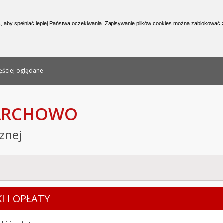
nformacji Publicznej
, aby spełniać lepiej Państwa oczekiwania. Zapisywanie plików cookies można zablokować z
ęściej oglądane
PARCHOWO
cznej
I I OPŁATY
(podstrony)