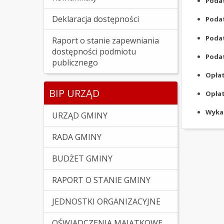
Podat
Deklaracja dostępności
Poda
Poda
Raport o stanie zapewniania
dostępności podmiotu
Podat
publicznego
Opła
BIP URZĄD
Opła
Wykaz
URZĄD GMINY
RADA GMINY
BUDŻET GMINY
RAPORT O STANIE GMINY
JEDNOSTKI ORGANIZACYJNE
OŚWIADCZENIA MAJĄTKOWE