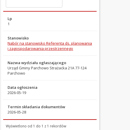
OGŁOSZENIA
I
PRZETARGI
1
Ogłoszenia
Oferty
Nabór na stanowisko Referenta ds. planowania
pracy
i zagospodarowania przestrzennego
Przetargi
Procedury
Urząd Gminy Parchowo Strażacka 21A 77-124
bezprzetargowe
Parchowo
Sprzedaż
nieruchomości
Dzierżawa
2026-05-19
nieruchomości
Najem
lokalu
2026-05-28
Wykazy
nieruchomości
Wyświetlono od 1 do 1 z 1 rekordów