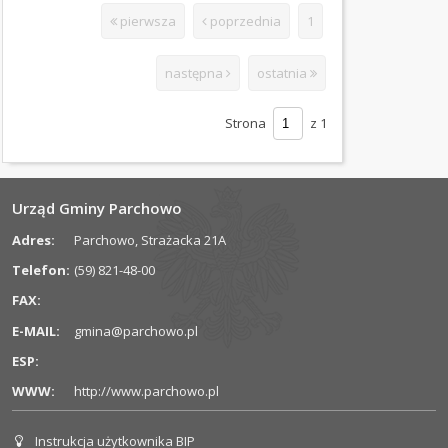
OCHRONA
pierwsza
poprzednia
1
ŚRODOWISKA
PODATKI
następna
ostatnia
I
OPŁATY
Strona
z 1
ORGANIZACJE
POZARZĄDOWE
Urząd Gminy Parchowo
PRAWO
Adres:
Parchowo, Strażacka 21A
MIEJSCOWE
(Kliknięcie spowoduje otwarcie nowej karty)
Telefon:
(59) 821-48-00
WYBORY
FAX:
ZAMÓWIENIA
E-MAIL:
gmina@parchowo.pl
PUBLICZNE
ESP:
WWW:
http://www.parchowo.pl
REJESTRY
STRATEGIE
Instrukcja użytkownika BIP
Informacje dla użytkownika