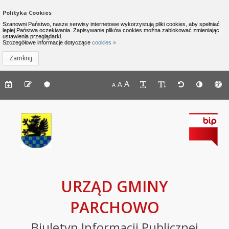
Zamknij menu
Nawigacja do pomijania linków
Polityka Cookies
Urząd Gminy Parchowo - Biuletyn I
Szanowni Państwo, nasze serwisy internetowe wykorzystują pliki cookies, aby spełniać
lepiej Państwa oczekiwania. Zapisywanie plików cookies można zablokować zmieniając
ustawienia przeglądarki.
INFORMACJE
Lewe menu
Szczegółowe informacje dotyczące
cookies »
Zamknij
Komunikaty
Menu górne - dostępność strony
A
Menu górne - edycja strony
A
Menu górne
A
Deklaracja
dostępności
Raport
o
stanie
zapewniania
dostępności
podmiotu
URZĄD GMINY
publicznego
PARCHOWO
BIP
Biuletyn Informacji Publicznej