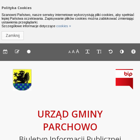
Zamknij menu
Nawigacja do pomijania linków
Polityka Cookies
Urząd Gminy Parchowo - Biuletyn I
Szanowni Państwo, nasze serwisy internetowe wykorzystują pliki cookies, aby spełniać
lepiej Państwa oczekiwania. Zapisywanie plików cookies można zablokować zmieniając
ustawienia przeglądarki.
INFORMACJE
Lewe menu
Szczegółowe informacje dotyczące
cookies »
Zamknij
Komunikaty
Menu górne - dostępność strony
A
Menu górne - edycja strony
A
Menu górne
A
Deklaracja
dostępności
Raport
o
stanie
zapewniania
dostępności
podmiotu
URZĄD GMINY
publicznego
PARCHOWO
BIP
Biuletyn Informacji Publicznej