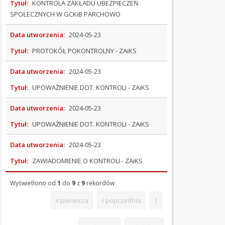
ZAMÓWIENIA
Tytuł:
KONTROLA ZAKŁADU UBEZPIECZEŃ
PUBLICZNE
SPOŁECZNYCH W GCKiB PARCHOWO
REJESTRY
Data utworzenia:
2024-05-23
Tytuł:
PROTOKÓŁ POKONTROLNY - ZAiKS
STRATEGIE
I
Data utworzenia:
2024-05-23
PROGRAMY
Tytuł:
UPOWAŻNIENIE DOT. KONTROLI - ZAiKS
SOŁECTWA
Data utworzenia:
2024-05-23
SPRAWOZDANIA
Tytuł:
UPOWAŻNIENIE DOT. KONTROLI - ZAiKS
FINANSOWE
Data utworzenia:
2024-05-23
PETYCJE
Tytuł:
ZAWIADOMIENIE O KONTROLI - ZAiKS
SKARGI
Wyświetlono od
1
do
9
z
9
rekordów
I
WNIOSKI
pierwsza
poprzednia
1
KONTROLE