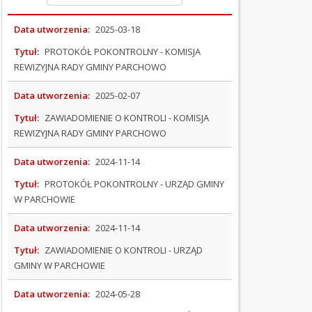
OGŁOSZENIA
Data utworzenia:
2025-03-18
I
Tytuł:
PROTOKÓŁ POKONTROLNY - KOMISJA
PRZETARGI
REWIZYJNA RADY GMINY PARCHOWO
OCHRONA
Data utworzenia:
2025-02-07
ŚRODOWISKA
Tytuł:
ZAWIADOMIENIE O KONTROLI - KOMISJA
PODATKI
REWIZYJNA RADY GMINY PARCHOWO
I
Data utworzenia:
2024-11-14
OPŁATY
Tytuł:
PROTOKÓŁ POKONTROLNY - URZĄD GMINY
ORGANIZACJE
W PARCHOWIE
POZARZĄDOWE
Data utworzenia:
2024-11-14
PRAWO
Tytuł:
ZAWIADOMIENIE O KONTROLI - URZĄD
MIEJSCOWE
GMINY W PARCHOWIE
(Kliknięcie spowoduje otwarcie nowej karty)
WYBORY
Data utworzenia:
2024-05-28