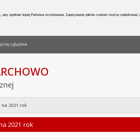
nformacji Publicznej
, aby spełniać lepiej Państwa oczekiwania. Zapisywanie plików cookies można zablokować z
ęściej oglądane
PARCHOWO
cznej
 na 2021 rok
na 2021 rok