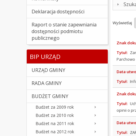
Szuk
Deklaracja dostępności
Wyświetlaj
Raport o stanie zapewniania
dostępności podmiotu
publicznego
Znak dok
Tytuł:
Zar
BIP URZĄD
Parchowo 
URZĄD GMINY
Data utwo
Tytuł:
Inf
RADA GMINY
Znak dok
BUDŻET GMINY
Tytuł:
Uch
Budżet za 2009 rok
opinii o p
Budżet za 2010 rok
Data utwo
Budżet na 2011 rok
Budżet na 2012 rok
Tytuł:
ZAR