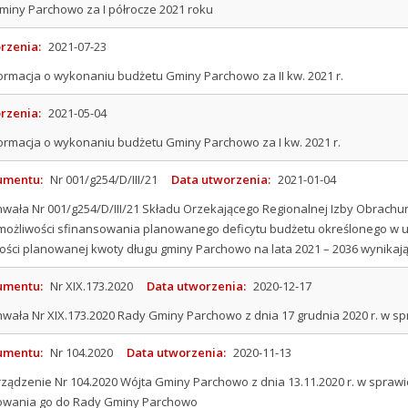
miny Parchowo za I półrocze 2021 roku
rzenia:
2021-07-23
ormacja o wykonaniu budżetu Gminy Parchowo za II kw. 2021 r.
rzenia:
2021-05-04
ormacja o wykonaniu budżetu Gminy Parchowo za I kw. 2021 r.
umentu:
Nr 001/g254/D/III/21
Data utworzenia:
2021-01-04
wała Nr 001/g254/D/III/21 Składu Orzekającego Regionalnej Izby Obrachun
– możliwości sfinansowania planowanego deficytu budżetu określonego w 
ści planowanej kwoty długu gminy Parchowo na lata 2021 – 2036 wynikają
umentu:
Nr XIX.173.2020
Data utworzenia:
2020-12-17
wała Nr XIX.173.2020 Rady Gminy Parchowo z dnia 17 grudnia 2020 r. w 
umentu:
Nr 104.2020
Data utworzenia:
2020-11-13
ządzenie Nr 104.2020 Wójta Gminy Parchowo z dnia 13.11.2020 r. w spraw
erowania go do Rady Gminy Parchowo