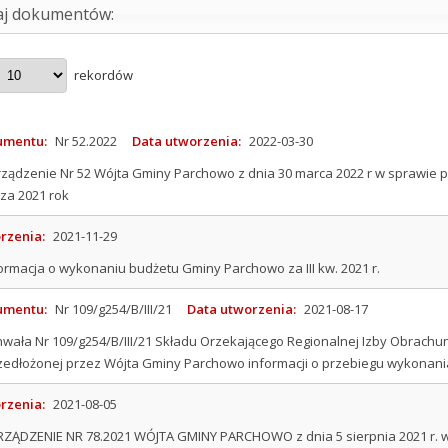
aj dokumentów:
rekordów
umentu:
Nr 52.2022
Data utworzenia:
2022-03-30
ządzenie Nr 52 Wójta Gminy Parchowo z dnia 30 marca 2022 r w sprawie 
za 2021 rok
rzenia:
2021-11-29
ormacja o wykonaniu budżetu Gminy Parchowo za III kw. 2021 r.
umentu:
Nr 109/g254/B/III/21
Data utworzenia:
2021-08-17
wała Nr 109/g254/B/III/21 Składu Orzekającego Regionalnej Izby Obrachun
rzedłożonej przez Wójta Gminy Parchowo informacji o przebiegu wykonani
rzenia:
2021-08-05
ZĄDZENIE NR 78.2021 WÓJTA GMINY PARCHOWO z dnia 5 sierpnia 2021 r. w 