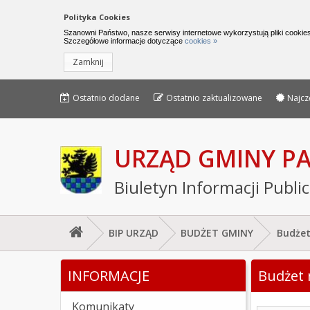
Nawigacja do pomijania linków
Polityka Cookies
Urząd Gminy Parchowo - Biuletyn I
Szanowni Państwo, nasze serwisy internetowe wykorzystują pliki cookies
Szczegółowe informacje dotyczące
cookies »
Zamknij
Menu górne - edycja strony
Menu górne
Ostatnio dodane
Ostatnio zaktualizowane
Najcz
URZĄD GMINY 
Biuletyn Informacji Publi
BIP URZĄD
BUDŻET GMINY
Budżet
Jesteś tutaj: Budżet na 2021 rok
INFORMACJE
Budżet 
Lewe menu
Komunikaty