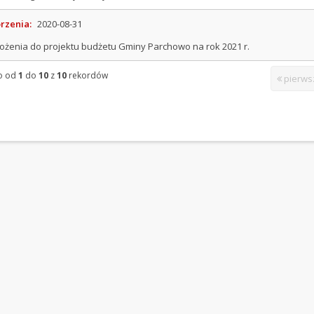
rzenia:
2020-08-31
ożenia do projektu budżetu Gminy Parchowo na rok 2021 r.
o od
1
do
10
z
10
rekordów
pierws
arcie nowej karty)