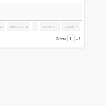
za
poprzednia
1
następna
ostatnia
Strona
z 1