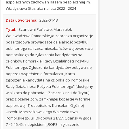
PLANY
aspołecznych zachowań Razem bezpieczniej im.
MIEJSCOWE
Władysława Stasiaka na lata 2022 - 2024
ZINTEGROWANE
Data utworzenia:
2022-04-13
PLANY
Tytuł:
Szanowni Państwo, Marszałek
INWESTYCYJNE
Województwa Pomorskiego zaprasza organizacje
pozarządowe prowadzące działalność pożytku
POMOC
publicznego na rzecz mieszkańców województwa
PUBLICZNA
pomorskiego do zgłaszania kandydatów na
członków Pomorskiej Rady Działalności Pożytku
Publicznego. Zgłoszenie kandydatów odbywa się
BIP
poprzez wypełnienie formularza „Karta
GCKIB
zgłoszenia kandydata na członka do Pomorskiej
Rady Działalności Pożytku Publicznego” (dostępny
OGŁOSZENIA
w plikach do pobrania – Załącznik nr 1 do Trybu)
oraz złożenie go w zamkniętej kopercie w formie
STATUT
papierowej: 1) osobiście w Kancelarii Ogólnej
Urzędu Marszałkowskiego Województwa
BUDŻET
Pomorskiego, ul. Okopowa 21/27, Gdańsk w godz.
7:45-15:45, z dopiskiem „ROPS - zgłoszenie
KALENDARZ