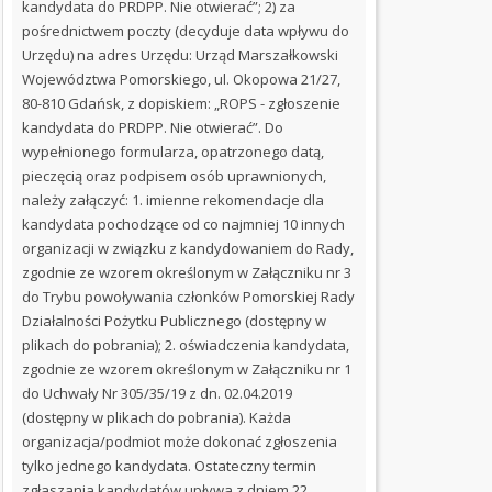
kandydata do PRDPP. Nie otwierać”; 2) za
IMPREZ
pośrednictwem poczty (decyduje data wpływu do
Urzędu) na adres Urzędu: Urząd Marszałkowski
KONTROLE
Województwa Pomorskiego, ul. Okopowa 21/27,
80-810 Gdańsk, z dopiskiem: „ROPS - zgłoszenie
OFERTY
kandydata do PRDPP. Nie otwierać”. Do
PRACY
wypełnionego formularza, opatrzonego datą,
pieczęcią oraz podpisem osób uprawnionych,
PRZETARGI
należy załączyć: 1. imienne rekomendacje dla
kandydata pochodzące od co najmniej 10 innych
REGULAMINY
organizacji w związku z kandydowaniem do Rady,
zgodnie ze wzorem określonym w Załączniku nr 3
SPRAWOZDANIA
do Trybu powoływania członków Pomorskiej Rady
Działalności Pożytku Publicznego (dostępny w
ZARZĄDZENIA
plikach do pobrania); 2. oświadczenia kandydata,
DOMUMENTY
zgodnie ze wzorem określonym w Załączniku nr 1
DO
do Uchwały Nr 305/35/19 z dn. 02.04.2019
POBRANIA
(dostępny w plikach do pobrania). Każda
organizacja/podmiot może dokonać zgłoszenia
INFORMACJE
tylko jednego kandydata. Ostateczny termin
zgłaszania kandydatów upływa z dniem 22