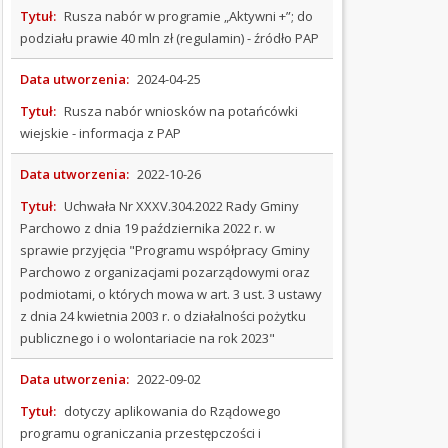
Tytuł:
Rusza nabór w programie „Aktywni +”; do
SPRAWOZDANIA
podziału prawie 40 mln zł (regulamin) - źródło PAP
FINANSOWE
Data utworzenia:
2024-04-25
PETYCJE
Tytuł:
Rusza nabór wniosków na potańcówki
SKARGI
wiejskie - informacja z PAP
I
WNIOSKI
Data utworzenia:
2022-10-26
Tytuł:
Uchwała Nr XXXV.304.2022 Rady Gminy
KONTROLE
Parchowo z dnia 19 października 2022 r. w
sprawie przyjęcia "Programu współpracy Gminy
SYGNALIŚCI
Parchowo z organizacjami pozarządowymi oraz
podmiotami, o których mowa w art. 3 ust. 3 ustawy
INFORMACJE
z dnia 24 kwietnia 2003 r. o działalności pożytku
O
publicznego i o wolontariacie na rok 2023"
BIULETYNIE
Data utworzenia:
2022-09-02
PLAN
OGÓLNY
Tytuł:
dotyczy aplikowania do Rządowego
programu ograniczania przestępczości i