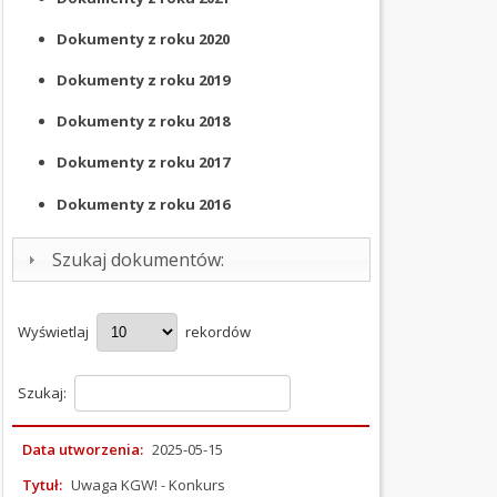
Dokumenty z roku
2020
OGŁOSZENIA
I
Dokumenty z roku
2019
PRZETARGI
Dokumenty z roku
2018
OCHRONA
ŚRODOWISKA
Dokumenty z roku
2017
Dokumenty z roku
2016
PODATKI
I
Szukaj dokumentów:
OPŁATY
ORGANIZACJE
POZARZĄDOWE
Wyświetlaj
rekordów
Informacje
Szukaj:
Konkursy
Małe
Data utworzenia:
2025-05-15
Granty
Program
Tytuł:
Uwaga KGW! - Konkurs