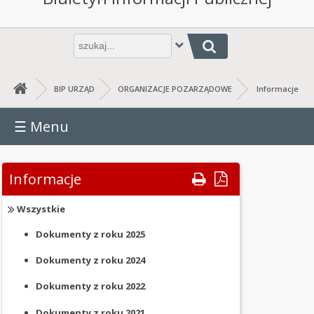
URZĄD
URZĄD
Wpisz
Jesteś tutaj: Informacje
frazę
GMINY
do
wyszukania
RADA
BIP URZĄD
ORGANIZACJE POZARZĄDOWE
Informacje
GMINY
☰
Menu
BUDŻET
GMINY
RAPORT
Informacje
O
STANIE
Wszystkie
GMINY
Dokumenty z roku
2025
JEDNOSTKI
Dokumenty z roku
2024
ORGANIZACYJNE
Dokumenty z roku
2022
OŚWIADCZENIA
MAJĄTKOWE
Dokumenty z roku
2021