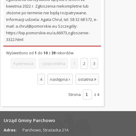
kwietnia 2022 r. Zgłoszenia niekompletne lub
złożone po terminie nie będą rozpatrywane.
Informacji udziela: Agata Chrul, tel. 58 32 68 572, e-
mail: a.chrul@pomorskie.eu Szczegóły:
https://bip.pomorskie.eu/a,66973,ogloszenie-
3322.html
Wyświetlono od
1
do
10
z
39
rekordów
pierwsza
poprzednia
1
2
3
4
następna
ostatnia
Strona
z 4
Urząd Gminy Parchowo
Adres:
Parchowo, Strażacka 21A