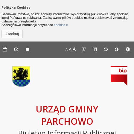
Zamknij menu
Nawigacja do pomijania linków
Polityka Cookies
Urząd Gminy Parchowo - Biuletyn I
Szanowni Państwo, nasze serwisy internetowe wykorzystują pliki cookies, aby spełniać
lepiej Państwa oczekiwania. Zapisywanie plików cookies można zablokować zmieniając
ustawienia przeglądarki.
INFORMACJE
Lewe menu
Szczegółowe informacje dotyczące
cookies »
Zamknij
Komunikaty
Menu górne - dostępność strony
A
Menu górne - edycja strony
A
Menu górne
A
Deklaracja
dostępności
Raport
o
stanie
zapewniania
dostępności
podmiotu
URZĄD GMINY
publicznego
PARCHOWO
BIP
Biuletyn Informacji Publicznej