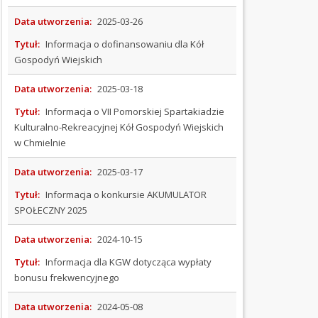
Konsultacje
Data utworzenia:
2025-03-26
Sprawozdania
Tytuł:
Informacja o dofinansowaniu dla Kół
Mapa
Gospodyń Wiejskich
aktywności
PRAWO
Data utworzenia:
2025-03-18
MIEJSCOWE
Tytuł:
Informacja o VII Pomorskiej Spartakiadzie
(Kliknięcie spowoduje otwarcie nowej karty)
Kulturalno-Rekreacyjnej Kół Gospodyń Wiejskich
WYBORY
w Chmielnie
ZAMÓWIENIA
Data utworzenia:
2025-03-17
PUBLICZNE
Tytuł:
Informacja o konkursie AKUMULATOR
REJESTRY
SPOŁECZNY 2025
STRATEGIE
Data utworzenia:
2024-10-15
I
Tytuł:
Informacja dla KGW dotycząca wypłaty
PROGRAMY
bonusu frekwencyjnego
SOŁECTWA
Data utworzenia:
2024-05-08