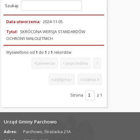
prawna
Szukaj:
Standardy
ochrony
małoletnich
Data utworzenia:
2024-11-05
RADA
Tytuł:
SKRÓCONA WERSJA STANDARDÓW
GMINY
OCHRONY MAŁOLETNICH
BUDŻET
Wyświetlono od
1
do
1
z
1
rekordów
GMINY
pierwsza
poprzednia
1
RAPORT
O
następna
ostatnia
STANIE
GMINY
Strona
z 1
JEDNOSTKI
ORGANIZACYJNE
Urząd Gminy Parchowo
OŚWIADCZENIA
Adres:
Parchowo, Strażacka 21A
MAJĄTKOWE