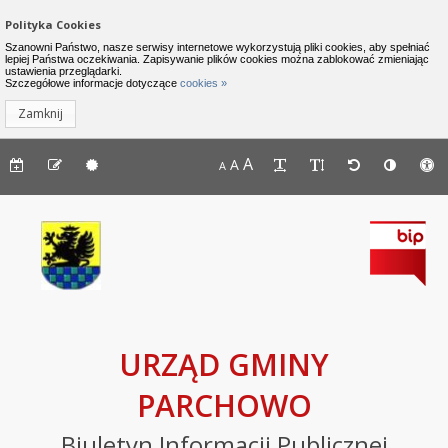
Zamknij menu
Nawigacja do pomijania linków
Polityka Cookies
Urząd Gminy Parchowo - Biuletyn I
Szanowni Państwo, nasze serwisy internetowe wykorzystują pliki cookies, aby spełniać
lepiej Państwa oczekiwania. Zapisywanie plików cookies można zablokować zmieniając
ustawienia przeglądarki.
INFORMACJE
Lewe menu
Szczegółowe informacje dotyczące
cookies »
Zamknij
Komunikaty
Menu górne - dostępność strony
A
Menu górne - edycja strony
A
Menu górne
A
Deklaracja
dostępności
Raport
o
stanie
zapewniania
dostępności
podmiotu
URZĄD GMINY
publicznego
PARCHOWO
BIP
Biuletyn Informacji Publicznej