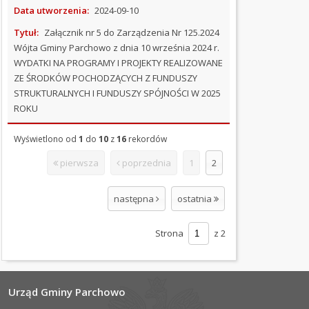
STANIE
Data utworzenia:
2024-09-10
GMINY
Tytuł:
Załącznik nr 5 do Zarządzenia Nr 125.2024
Wójta Gminy Parchowo z dnia 10 września 2024 r.
JEDNOSTKI
WYDATKI NA PROGRAMY I PROJEKTY REALIZOWANE
ORGANIZACYJNE
ZE ŚRODKÓW POCHODZĄCYCH Z FUNDUSZY
STRUKTURALNYCH I FUNDUSZY SPÓJNOŚCI W 2025
OŚWIADCZENIA
ROKU
MAJĄTKOWE
Wyświetlono od
1
do
10
z
16
rekordów
OGŁOSZENIA
I
pierwsza
poprzednia
1
2
PRZETARGI
następna
ostatnia
OCHRONA
ŚRODOWISKA
Strona
z 2
PODATKI
I
OPŁATY
Urząd Gminy Parchowo
ORGANIZACJE