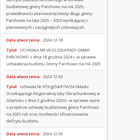
Budżet
budżetowej gminy Parchowo na rok 2025, -
na
prawidłowości planowanej kwoty długu gminy
2017
Parchowo na lata 2025 – 2033 wynikającej z
rok
planowanych i zaciągniętych zobowiązań.
Budżet
na
Data utworzenia:
2024-12-18
2018
rok
Tytuł:
UCHWAŁA NR VII.53.2024 RADY GMINY
PARCHOWO z dnia 18 grudnia 2024 r. w sprawie
Budżet
za
uchwalenia budżetu Gminy Parchowo na rok 2025
2019
rok
Data utworzenia:
2024-12-03
Budżet
Tytuł:
Uchwała Nr 073/g254/P/VI/24 Składu
na
Orzekającego Regionalnej Izby Obrachunkowej w
2020
Gdańsku z dnia 3 grudnia 2024 r. w sprawie opinii
rok
o projekcie uchwały budżetowej gminy Parchowo
Budżet
na 2025 rok oraz możliwości sfinansowania
na
deficytu budżetu.
2021
rok
Data utworzenia:
2024-12-03
Budżet