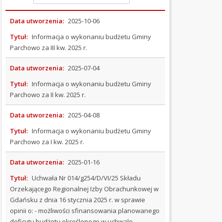
rok
Data utworzenia:
2025-10-06
Budżet
na
Tytuł:
Informacja o wykonaniu budżetu Gminy
2012
Parchowo za III kw. 2025 r.
rok
Budżet
Data utworzenia:
2025-07-04
na
2013
Tytuł:
Informacja o wykonaniu budżetu Gminy
rok
Parchowo za II kw. 2025 r.
Budżet
na
Data utworzenia:
2025-04-08
2014
Tytuł:
Informacja o wykonaniu budżetu Gminy
rok
Parchowo za I kw. 2025 r.
Budżet
na
Data utworzenia:
2025-01-16
2015
rok
Tytuł:
Uchwała Nr 014/g254/D/VI/25 Składu
Budżet
Orzekającego Regionalnej Izby Obrachunkowej w
na
Gdańsku z dnia 16 stycznia 2025 r. w sprawie
2016
opinii o: - możliwości sfinansowania planowanego
rok
deficytu budżetu określonego w uchwale