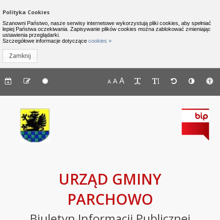
Zamknij menu
Nawigacja do pomijania linków
Polityka Cookies
Urząd Gminy Parchowo - Biuletyn I
Szanowni Państwo, nasze serwisy internetowe wykorzystują pliki cookies, aby spełniać
lepiej Państwa oczekiwania. Zapisywanie plików cookies można zablokować zmieniając
ustawienia przeglądarki.
INFORMACJE
Lewe menu
Szczegółowe informacje dotyczące
cookies »
Zamknij
Komunikaty
Menu górne - dostępność strony
A
Menu górne - edycja strony
A
Menu górne
A
Deklaracja
dostępności
Raport
o
stanie
zapewniania
dostępności
podmiotu
URZĄD GMINY
publicznego
PARCHOWO
BIP
Biuletyn Informacji Publicznej