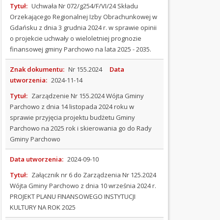
na
Tytuł:
Uchwała Nr 072/g254/F/VI/24 Składu
2022
Orzekającego Regionalnej Izby Obrachunkowej w
rok
Gdańsku z dnia 3 grudnia 2024 r. w sprawie opinii
Budżet
o projekcie uchwały o wieloletniej prognozie
na
finansowej gminy Parchowo na lata 2025 - 2035.
2023
rok
Znak dokumentu:
Nr 155.2024
Data
Budżet
utworzenia:
2024-11-14
na
2024
Tytuł:
Zarządzenie Nr 155.2024 Wójta Gminy
rok
Parchowo z dnia 14 listopada 2024 roku w
sprawie przyjęcia projektu budżetu Gminy
Budżet
na
Parchowo na 2025 rok i skierowania go do Rady
2025
Gminy Parchowo
rok
Budżet
Data utworzenia:
2024-09-10
na
Tytuł:
Załącznik nr 6 do Zarządzenia Nr 125.2024
2026
Wójta Gminy Parchowo z dnia 10 września 2024 r.
rok
PROJEKT PLANU FINANSOWEGO INSTYTUCJI
RAPORT
KULTURY NA ROK 2025
O