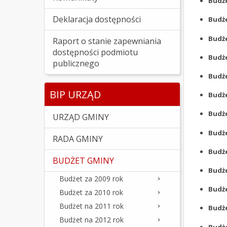
Budże
Deklaracja dostępności
Budże
Budże
Raport o stanie zapewniania
dostępności podmiotu
Budże
publicznego
Budże
BIP URZĄD
Budże
Budże
URZĄD GMINY
Budże
RADA GMINY
Budże
BUDŻET GMINY
Budże
Budżet za 2009 rok
Budże
Budżet za 2010 rok
Budżet na 2011 rok
Budże
Budżet na 2012 rok
Budże