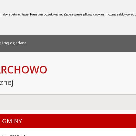
nformacji Publicznej
, aby spełniać lepiej Państwa oczekiwania. Zapisywanie plików cookies można zablokować z
ęściej oglądane
PARCHOWO
cznej
 GMINY
(podstrony)