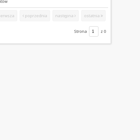
ntów
ierwsza
poprzednia
następna
ostatnia
Strona
z 0