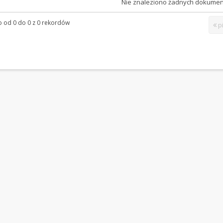
Nie znaleziono żadnych dokume
 od 0 do 0 z 0 rekordów
p
arcie nowej karty)