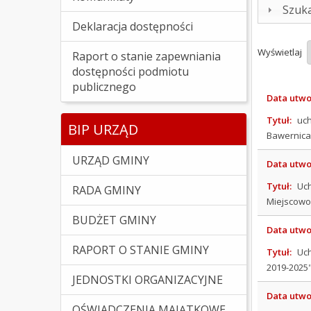
Szuk
Deklaracja dostępności
Wyświetlaj
Raport o stanie zapewniania
dostępności podmiotu
publicznego
Data utwo
Tytuł:
uch
BIP URZĄD
Bawernica 
URZĄD GMINY
Data utwo
Tytuł:
Uch
RADA GMINY
Miejscowoś
BUDŻET GMINY
Data utwo
RAPORT O STANIE GMINY
Tytuł:
Uch
2019-2025
JEDNOSTKI ORGANIZACYJNE
Data utwo
OŚWIADCZENIA MAJĄTKOWE