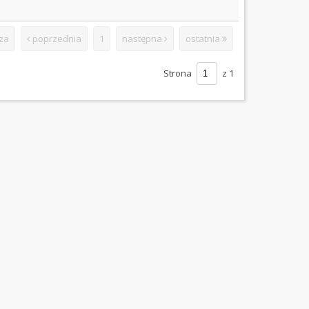
za
poprzednia
1
następna
ostatnia
Strona
z 1