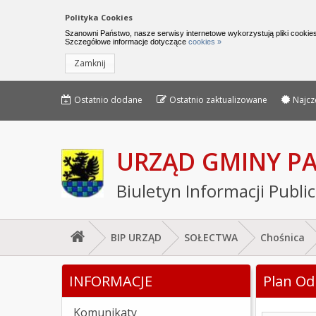
Nawigacja do pomijania linków
Polityka Cookies
Urząd Gminy Parchowo - Biuletyn I
Szanowni Państwo, nasze serwisy internetowe wykorzystują pliki cookies
Szczegółowe informacje dotyczące
cookies »
Zamknij
Menu górne - edycja strony
Menu górne
Ostatnio dodane
Ostatnio zaktualizowane
Najcz
URZĄD GMINY 
Biuletyn Informacji Publi
BIP URZĄD
SOŁECTWA
Chośnica
Jesteś tutaj: Plan Odnowy
INFORMACJE
Plan O
Lewe menu
Komunikaty