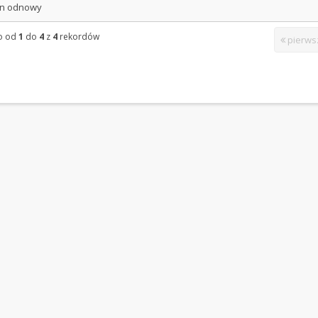
an odnowy
o od
1
do
4
z
4
rekordów
pierws
arcie nowej karty)