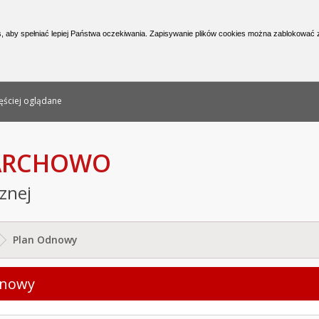
nformacji Publicznej
, aby spełniać lepiej Państwa oczekiwania. Zapisywanie plików cookies można zablokować z
ęściej oglądane
PARCHOWO
cznej
Plan Odnowy
dnowy